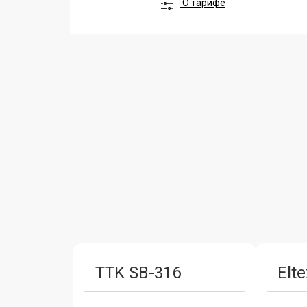
О тарифе
TTK SB-316
Elt