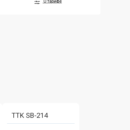
О тарифе
TTK SB-214