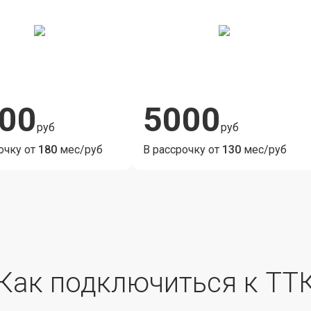
00
5000
руб
руб
очку от
180
мес/руб
В рассрочку от
130
мес/руб
Как подключиться к ТТ