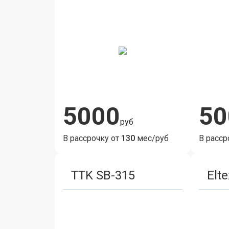
5000
50
руб
В рассрочку от
130
мес/руб
В расср
TTK SB-315
Elt