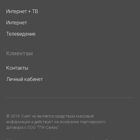
Интернет + ТВ
Интернет
Телевидение
Клиентам
Контакты
Личный кабинет
© 2019. Cайт не является средством массовой
информации и действует на основании партнерского
договора с ООО "ТТК-Связь".