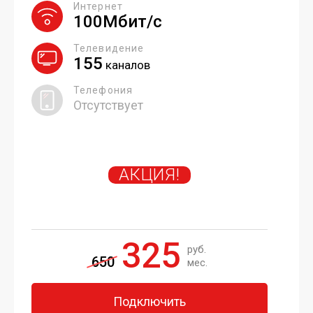
Интернет
100Мбит/с
Телевидение
155
каналов
Телефония
Отсутствует
АКЦИЯ!
325
руб.
650
мес.
Подключить