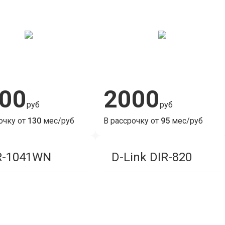
00
2000
руб
руб
очку от
130
мес/руб
В рассрочку от
95
мес/руб
R-1041WN
D-Link DIR-820