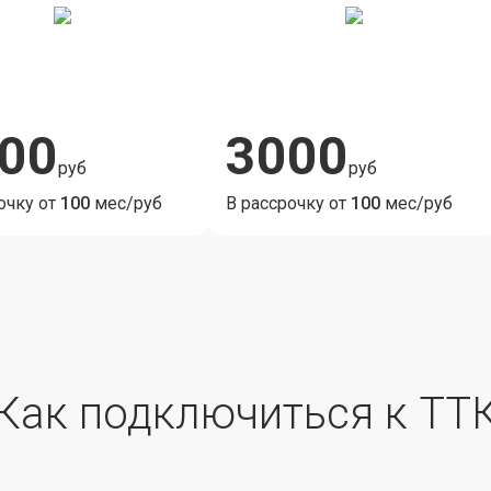
00
3000
руб
руб
очку от
100
мес/руб
В рассрочку от
100
мес/руб
Как подключиться к ТТ