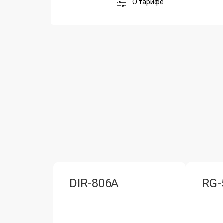
О тарифе
DIR-806A
RG-