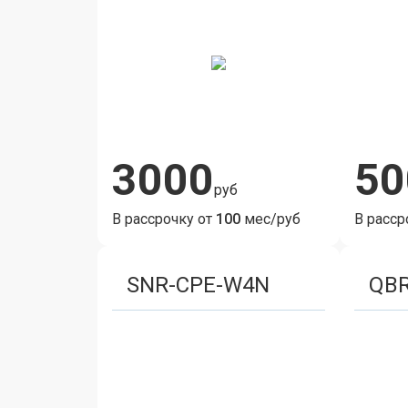
3000
50
руб
В рассрочку от
100
мес/руб
В расср
SNR-CPE-W4N
QB