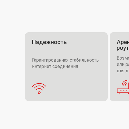
Надежность
Арен
роу
Возмо
Гарантированная стабильность
или р
интернет соединения
для 