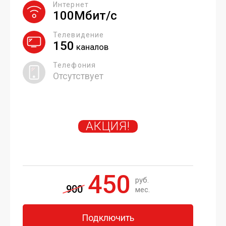
Интернет
100Мбит/с
Телевидение
150
каналов
Телефония
Отсутствует
АКЦИЯ!
450
руб.
900
мес.
Подключить