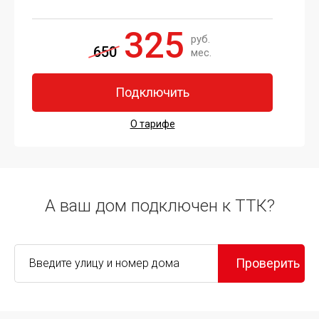
325
руб.
650
мес.
Подключить
О тарифе
А ваш дом подключен к ТТК?
Проверить