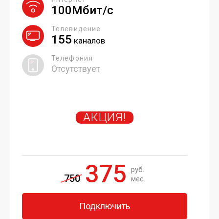
100Мбит/с
Телевидение
155
каналов
Телефония
Отсутствует
АКЦИЯ!
375
руб.
750
мес.
Подключить