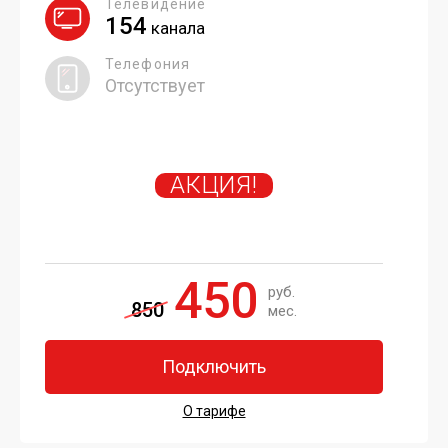
Телевидение
154
канала
Телефония
Отсутствует
АКЦИЯ!
450
руб.
850
мес.
Подключить
О тарифе