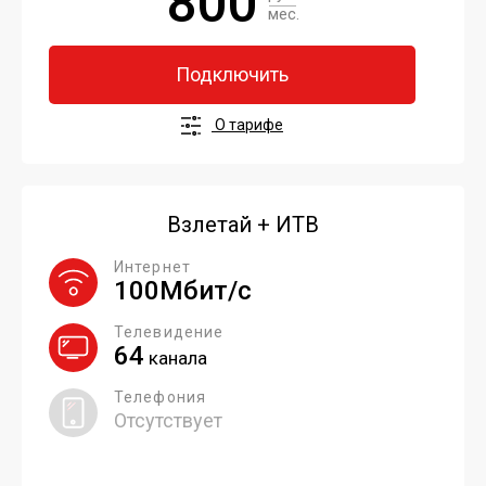
800
мес.
Подключить
О тарифе
Взлетай + ИТВ
Интернет
100Мбит/с
Телевидение
64
канала
Телефония
Отсутствует