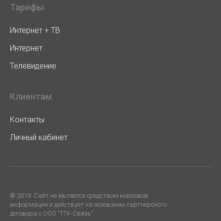
Тарифы
Интернет + ТВ
Интернет
Телевидение
Клиентам
Контакты
Личный кабинет
© 2019. Cайт не является средством массовой
информации и действует на основании партнерского
договора с ООО "ТТК-Связь".