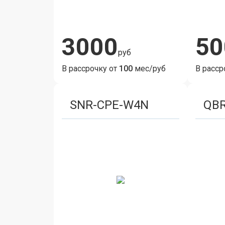
3000
50
руб
В рассрочку от
100
мес/руб
В расср
SNR-CPE-W4N
QB