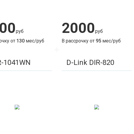
00
2000
руб
руб
очку от
130
мес/руб
В рассрочку от
95
мес/руб
R-1041WN
D-Link DIR-820